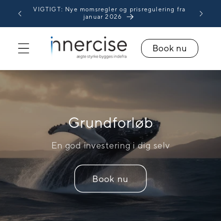
Gå til
VIGTIGT: Nye momsregler og prisregulering fra
lser
indhold
januar 2026
Book nu
Grundforløb
En god investering i dig selv
Book nu