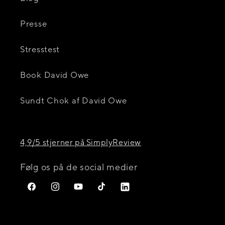
Presse
Stresstest
Book David Owe
Sundt Chok af David Owe
4,9/5 stjerner på SimplyReview
Følg os på de social medier
Facebook
Instagram
YouTube
TikTok
Translation
missing:
da.general.social.links.li