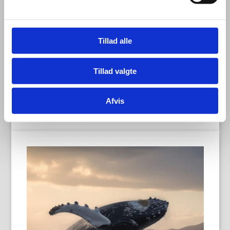
Åndedrætssal, Jernbane Allé 45, 3. sal,
2720 Vanløse
Pris: 5.000,00 kr.
Tillad alle
Under 30 år: 4.000,00 kr.
Læs mere
Tillad valgte
Tilmeld
Afvis