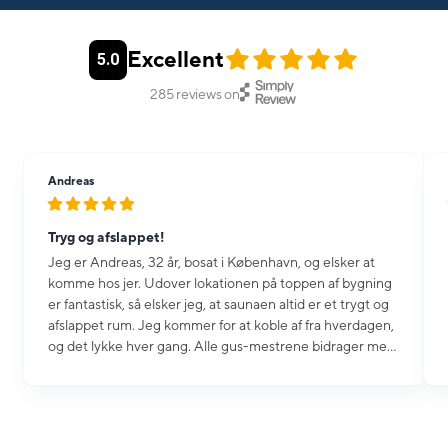
Excellent
5.0
285
reviews on
Andreas
Tryg og afslappet!
Jeg er Andreas, 32 år, bosat i København, og elsker at
komme hos jer. Udover lokationen på toppen af bygning
er fantastisk, så elsker jeg, at saunaen altid er et trygt og
afslappet rum. Jeg kommer for at koble af fra hverdagen,
og det lykke hver gang. Alle gus-mestrene bidrager med
gode åndedrætsøvelser, historier og guider en igennem
sessionerne. Jeg føler, at der er rigtig god afveksling
mellem musik og snak fra alle gus-mestrene. Min fedeste
og bedste oplevelse var, da vi under den sidste omgang,