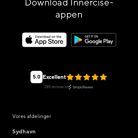
Download Innercise-
appen
Excellent
5.0
285
reviews on
Vores afdelinger
Sydhavn