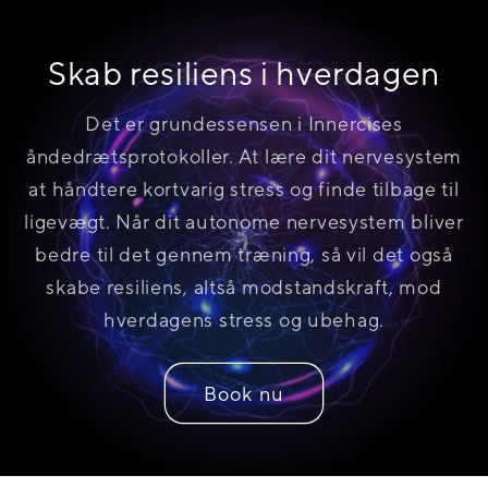
sang med på en Minds of 99 sang. Det gav en helt speciel
stemning i hele saunaen, og man gik derfra med et
fantastisk humør.
Skab resiliens i hverdagen
Det er grundessensen i Innercises
åndedrætsprotokoller. At lære dit nervesystem
at håndtere kortvarig stress og finde tilbage til
ligevægt. Når dit autonome nervesystem bliver
bedre til det gennem træning, så vil det også
skabe resiliens, altså modstandskraft, mod
hverdagens stress og ubehag.
Book nu