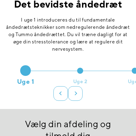
Det bevidste åndedræt
I uge 1 introduceres du til fundamentale
åndedrætsteknikker som nedregulerende åndedræt
og Tummo åndedrættet. Du vil træne dagligt for at
øge din stresstolerance og lære at regulere dit
nervesystem.
Uge 1
Uge 2
Ug
Vælg din afdeling og
tilmeld dig