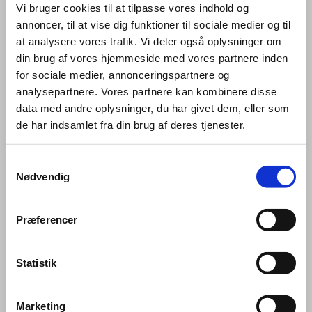
Vi bruger cookies til at tilpasse vores indhold og
annoncer, til at vise dig funktioner til sociale medier og til
at analysere vores trafik. Vi deler også oplysninger om
din brug af vores hjemmeside med vores partnere inden
Vanløse - Grundforløb
for sociale medier, annonceringspartnere og
GRUNDFORLØB VANLØSE START 1.
analysepartnere. Vores partnere kan kombinere disse
data med andre oplysninger, du har givet dem, eller som
SEPTEMBER 2026
de har indsamlet fra din brug af deres tjenester.
Tirsdag den 1. september 2026 16.00 -
19.00
Samtykkevalg
Nødvendig
Tirsdag den 8. september 2026 16.00 -
19.00
Præferencer
Tirsdag den 15. september 2026 16.00 -
19.00
Statistik
Tirsdag den 22. september 2026 16.00
- 19.00
Marketing